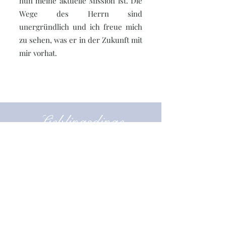
nun meine aktuelle Mission ist. Die
Wege des Herrn sind
unergründlich und ich freue mich
zu sehen, was er in der Zukunft mit
mir vorhat.
Lieblingsdinge
Farbe: Blau
Essen: Pommes
Schriftstelle: Alma 58:40
Stadt: Hamburg
Buch: Harry Potter
Sport: Schwimmen
Musik: Ed Sheeran
Held: Ironman