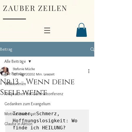
ZAUBER ZEILEN
Beitrag
Alle Beiträge
Stefanie Mücke
Alle Beiträge
12. Aug. 2020
2 Min. Lesezeit
Nr.13 - Wenn deine
Willkommen
Seele weint
Ansprachen der Generalkonferenz
Gedanken zum Evangelium
Trauer, Schmerz, 
Motivationsboost
Hoffnungslosigkeit: Wo 
Glaube in Aktion
finde ich HEILUNG?