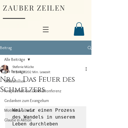
ZAUBER ZEILEN
Beitrag
Alle Beiträge
Stefanie Mücke
Alle Beiträge
8. Juni 2020
2 Min. Lesezeit
Nr.6 - Das Feuer des
Willkommen
Schmelzers
Ansprachen der Generalkonferenz
Gedanken zum Evangelium
Weil wir einen Prozess 
Motivationsboost
des Wandels in unserem 
Glaube in Aktion
Leben durchleben 